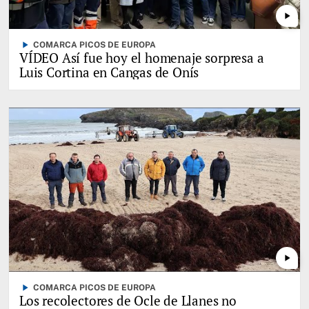
play_arrow
play_arrow
COMARCA PICOS DE EUROPA
VÍDEO Así fue hoy el homenaje sorpresa a
Luis Cortina en Cangas de Onís
play_arrow
play_arrow
COMARCA PICOS DE EUROPA
Los recolectores de Ocle de Llanes no