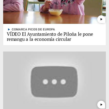
play_arrow
play_arrow
COMARCA PICOS DE EUROPA
VÍDEO El Ayuntamiento de Piloña le pone
remangu a la economía circular
play_arrow