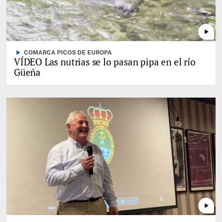
play_arrow
play_arrow
COMARCA PICOS DE EUROPA
VÍDEO Las nutrias se lo pasan pipa en el río
Güeña
play_arrow