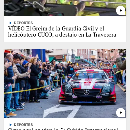
play_arrow
play_arrow
DEPORTES
VÍDEO El Greim de la Guardia Civil y el
helicóptero CUCO, a destajo en La Travesera
play_arrow
play_arrow
DEPORTES