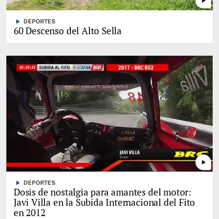
play_arrow
play_arrow
DEPORTES
60 Descenso del Alto Sella
play_arrow
play_arrow
DEPORTES
Dosis de nostalgia para amantes del motor:
Javi Villa en la Subida Internacional del Fito
en 2012