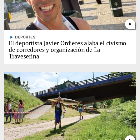
play_arrow
play_arrow
DEPORTES
El deportista Javier Ordieres alaba el civismo
de corredores y organización de La
Traveserina