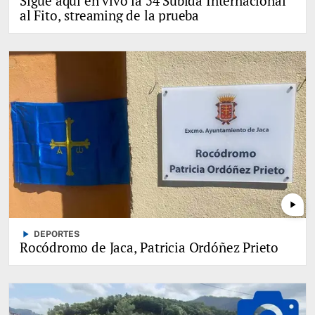
Sigue aquí en vivo la 54 Subida Internacional
al Fito, streaming de la prueba
play_arrow
play_arrow
DEPORTES
Rocódromo de Jaca, Patricia Ordóñez Prieto