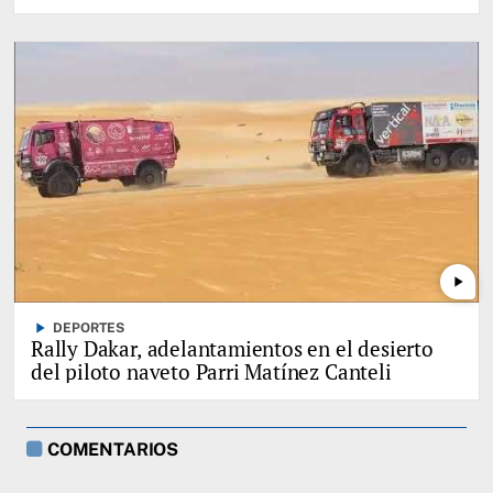
play_arrow
play_arrow
DEPORTES
Rally Dakar, adelantamientos en el desierto
del piloto naveto Parri Matínez Canteli
COMENTARIOS