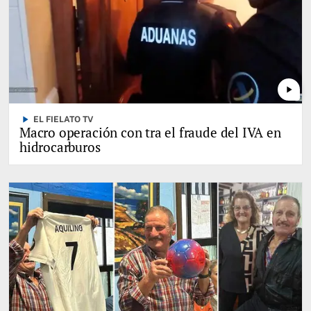
play_arrow
play_arrow
EL FIELATO TV
Macro operación con tra el fraude del IVA en
hidrocarburos