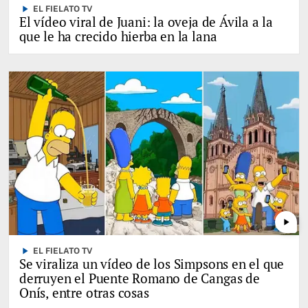
play_arrow
EL FIELATO TV
El vídeo viral de Juani: la oveja de Ávila a la
que le ha crecido hierba en la lana
play_arrow
play_arrow
EL FIELATO TV
Se viraliza un vídeo de los Simpsons en el que
derruyen el Puente Romano de Cangas de
Onís, entre otras cosas