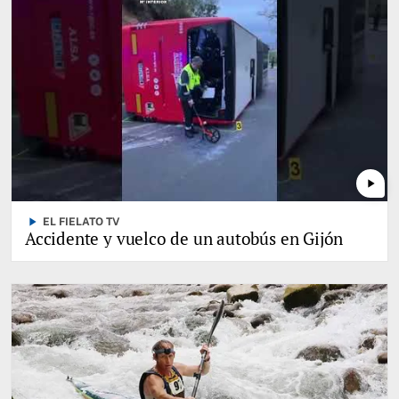
play_arrow
play_arrow
EL FIELATO TV
Accidente y vuelco de un autobús en Gijón