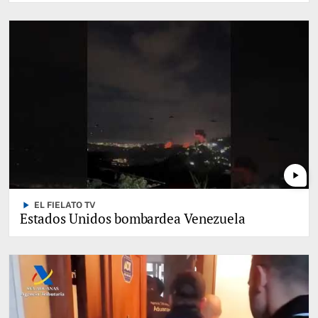
play_arrow
play_arrow
EL FIELATO TV
Estados Unidos bombardea Venezuela