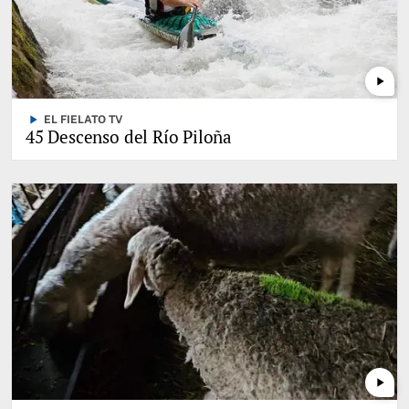
play_arrow
play_arrow
EL FIELATO TV
45 Descenso del Río Piloña
play_arrow