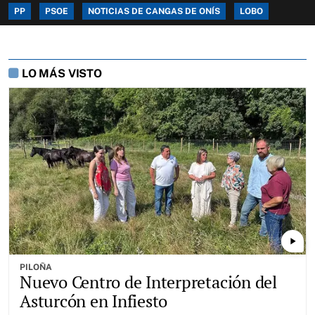
PP
PSOE
NOTICIAS DE CANGAS DE ONÍS
LOBO
LO MÁS VISTO
play_arrow
PILOÑA
Nuevo Centro de Interpretación del
Asturcón en Infiesto