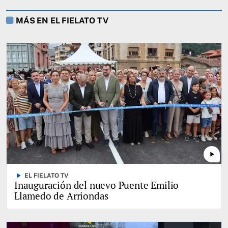
MÁS EN EL FIELATO TV
play_arrow
play_arrow
EL FIELATO TV
Inauguración del nuevo Puente Emilio
Llamedo de Arriondas