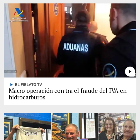
play_arrow
play_arrow
EL FIELATO TV
Macro operación con tra el fraude del IVA en
hidrocarburos