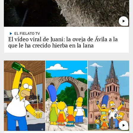
play_arrow
play_arrow
EL FIELATO TV
El vídeo viral de Juani: la oveja de Ávila a la
que le ha crecido hierba en la lana
play_arrow