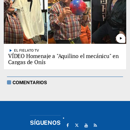
play_arrow
play_arrow
EL FIELATO TV
VÍDEO Homenaje a "Aquilino el mecánicu" en
Cangas de Onís
COMENTARIOS
SÍGUENOS