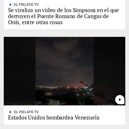
play_arrow
EL FIELATO TV
Se viraliza un vídeo de los Simpsons en el que
derruyen el Puente Romano de Cangas de
Onís, entre otras cosas
play_arrow
play_arrow
EL FIELATO TV
Estados Unidos bombardea Venezuela