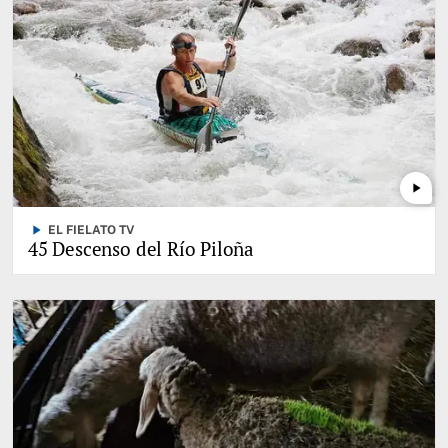
play_arrow
play_arrow
EL FIELATO TV
45 Descenso del Río Piloña