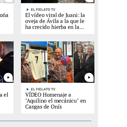
play_arrow
EL FIELATO TV
loña
El vídeo viral de Juani: la
oveja de Ávila a la que le
ha crecido hierba en la
lana
play_arrow
play_arrow
play_arrow
EL FIELATO TV
a el
VÍDEO Homenaje a
"Aquilino el mecánicu" en
Cangas de Onís