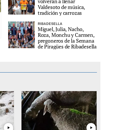
volverán a llenar
Valdesoto de música,
tradición y carrozas
RIBADESELLA
Miguel, Julia, Nacho,
Roza, Monchu y Carmen,
pregoneros de la Semana
de Piragües de Ribadesella
play_arrow
play_arrow