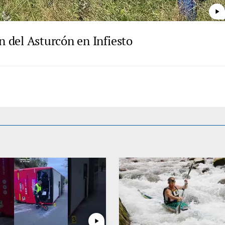
play_arrow
 del Asturcón en Infiesto
play_arrow