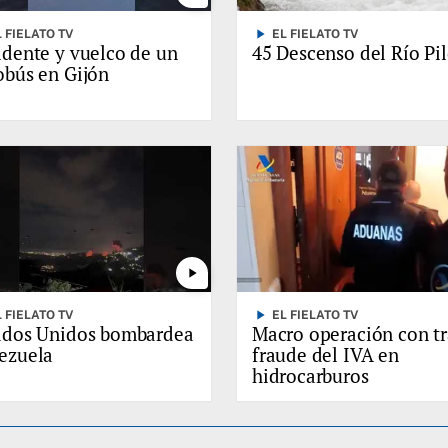
play_arrow
L FIELATO TV
EL FIELATO TV
idente y vuelco de un
45 Descenso del Río Pi
bús en Gijón
play_arrow
play_arrow
L FIELATO TV
EL FIELATO TV
ados Unidos bombardea
Macro operación con tr
ezuela
fraude del IVA en
hidrocarburos