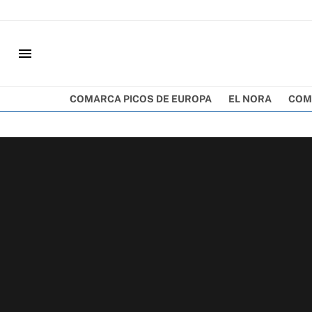
menu
COMARCA PICOS DE EUROPA
EL NORA
COM