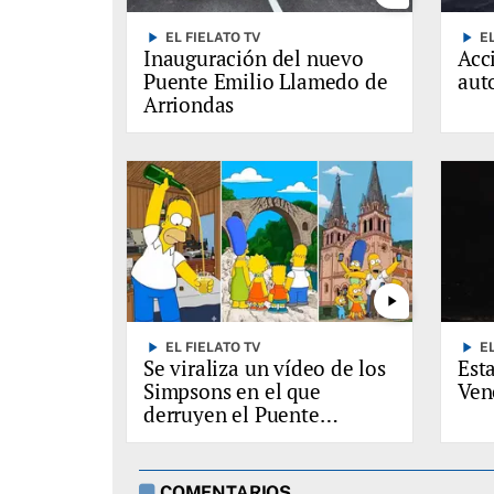
play_arrow
play_arrow
EL FIELATO TV
E
Inauguración del nuevo
Acc
Puente Emilio Llamedo de
auto
Arriondas
play_arrow
play_arrow
play_arrow
EL FIELATO TV
E
Se viraliza un vídeo de los
Est
Simpsons en el que
Ven
derruyen el Puente
Romano de Cangas de
Onís, entre otras cosas
COMENTARIOS