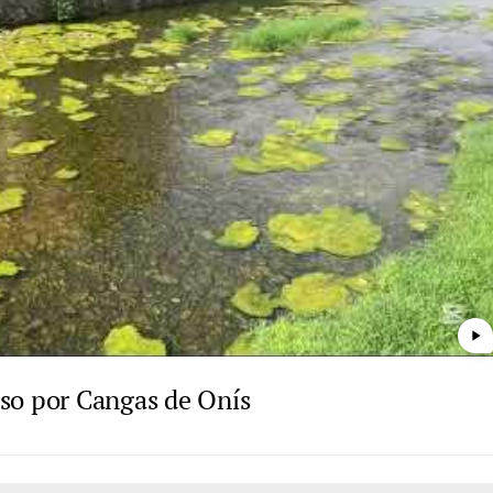
play_arrow
paso por Cangas de Onís