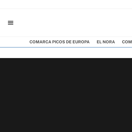
menu
COMARCA PICOS DE EUROPA
EL NORA
COM