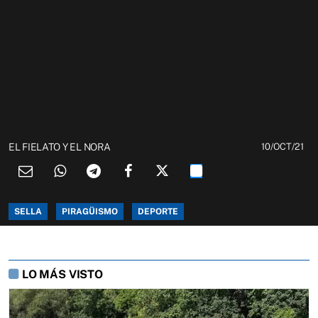
EL FIELATO Y EL NORA
10/OCT/21
SELLA
PIRAGÜISMO
DEPORTE
LO MÁS VISTO