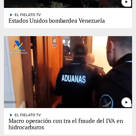
play_arrow
play_arrow
EL FIELATO TV
Estados Unidos bombardea Venezuela
play_arrow
play_arrow
EL FIELATO TV
Macro operación con tra el fraude del IVA en
hidrocarburos