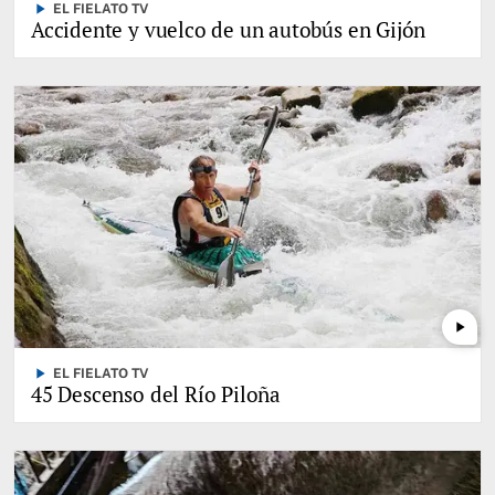
play_arrow
EL FIELATO TV
Accidente y vuelco de un autobús en Gijón
play_arrow
play_arrow
EL FIELATO TV
45 Descenso del Río Piloña