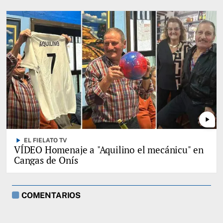
play_arrow
play_arrow
EL FIELATO TV
VÍDEO Homenaje a "Aquilino el mecánicu" en
Cangas de Onís
COMENTARIOS