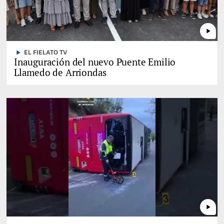
play_arrow
play_arrow
EL FIELATO TV
Inauguración del nuevo Puente Emilio
Llamedo de Arriondas
play_arrow