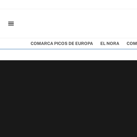
menu
COMARCA PICOS DE EUROPA
EL NORA
COM