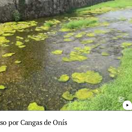
play_arrow
paso por Cangas de Onís