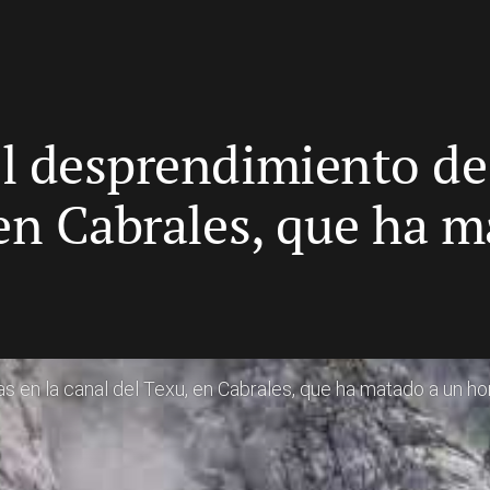
l desprendimiento de 
 en Cabrales, que ha 
s en la canal del Texu, en Cabrales, que ha matado a un h