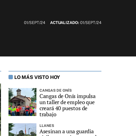
01/SEPT/24
ACTUALIZADO:
01/SEPT/24
LO MÁS VISTO HOY
CANGAS DE ONÍS
Cangas de Onís impulsa
un taller de empleo que
creará 40 puestos de
trabajo
LLANES
Asesinan a una guardia