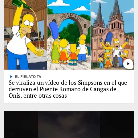
play_arrow
play_arrow
EL FIELATO TV
Se viraliza un vídeo de los Simpsons en el que
derruyen el Puente Romano de Cangas de
Onís, entre otras cosas