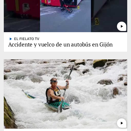
play_arrow
play_arrow
EL FIELATO TV
Accidente y vuelco de un autobús en Gijón
play_arrow