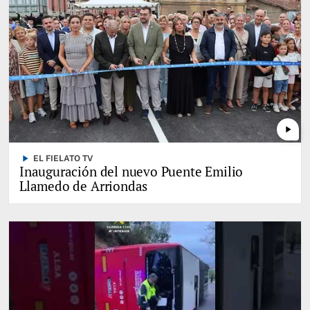
play_arrow
play_arrow
EL FIELATO TV
Inauguración del nuevo Puente Emilio
Llamedo de Arriondas