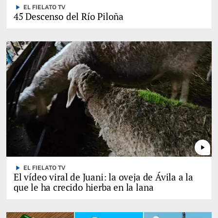
play_arrow
EL FIELATO TV
45 Descenso del Río Piloña
play_arrow
play_arrow
EL FIELATO TV
El vídeo viral de Juani: la oveja de Ávila a la
que le ha crecido hierba en la lana