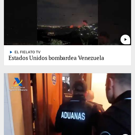
play_arrow
play_arrow
EL FIELATO TV
Estados Unidos bombardea Venezuela