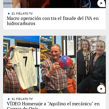
play_arrow
play_arrow
EL FIELATO TV
Macro operación con tra el fraude del IVA en
hidrocarburos
play_arrow
play_arrow
EL FIELATO TV
VÍDEO Homenaje a "Aquilino el mecánicu" en
Cangas de Onís