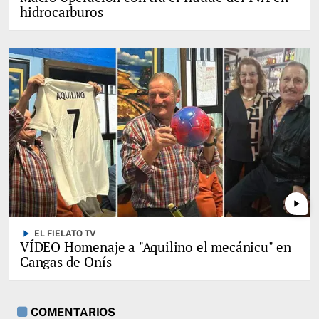
hidrocarburos
play_arrow
play_arrow
EL FIELATO TV
VÍDEO Homenaje a "Aquilino el mecánicu" en
Cangas de Onís
COMENTARIOS