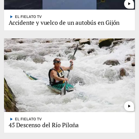
play_arrow
play_arrow
EL FIELATO TV
Accidente y vuelco de un autobús en Gijón
play_arrow
play_arrow
EL FIELATO TV
45 Descenso del Río Piloña