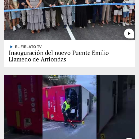
play_arrow
play_arrow
EL FIELATO TV
Inauguración del nuevo Puente Emilio
Llamedo de Arriondas