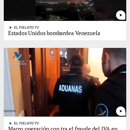
play_arrow
play_arrow
EL FIELATO TV
Estados Unidos bombardea Venezuela
play_arrow
play_arrow
EL FIELATO TV
Macro operación con tra el fraude del IVA en