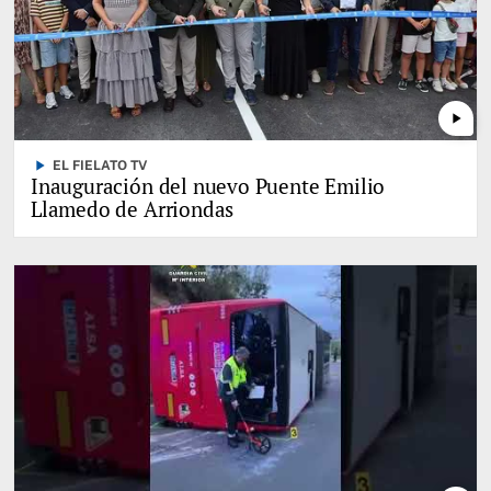
play_arrow
play_arrow
EL FIELATO TV
Inauguración del nuevo Puente Emilio
Llamedo de Arriondas