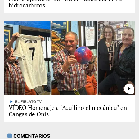
hidrocarburos
play_arrow
play_arrow
EL FIELATO TV
VÍDEO Homenaje a "Aquilino el mecánicu" en
Cangas de Onís
COMENTARIOS