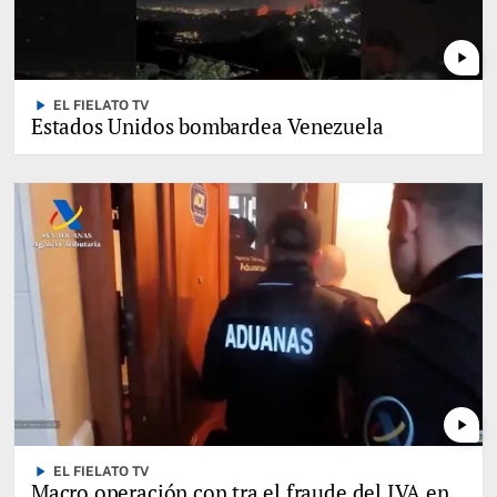
play_arrow
play_arrow
EL FIELATO TV
Estados Unidos bombardea Venezuela
play_arrow
play_arrow
EL FIELATO TV
Macro operación con tra el fraude del IVA en