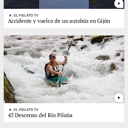
play_arrow
play_arrow
EL FIELATO TV
Accidente y vuelco de un autobús en Gijón
play_arrow
play_arrow
EL FIELATO TV
45 Descenso del Río Piloña