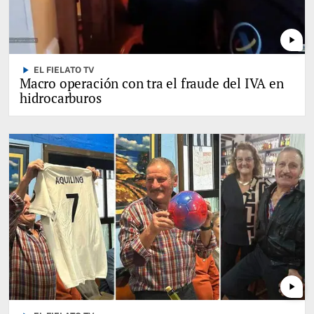
play_arrow
play_arrow
EL FIELATO TV
Macro operación con tra el fraude del IVA en
hidrocarburos
play_arrow