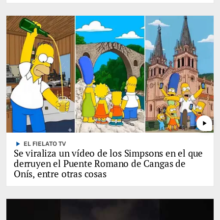
play_arrow
play_arrow
EL FIELATO TV
Se viraliza un vídeo de los Simpsons en el que
derruyen el Puente Romano de Cangas de
Onís, entre otras cosas