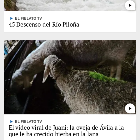
play_arrow
play_arrow
EL FIELATO TV
45 Descenso del Río Piloña
play_arrow
play_arrow
EL FIELATO TV
El vídeo viral de Juani: la oveja de Ávila a la
que le ha crecido hierba en la lana