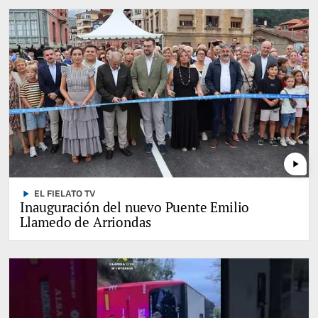
play_arrow
play_arrow
EL FIELATO TV
Inauguración del nuevo Puente Emilio
Llamedo de Arriondas