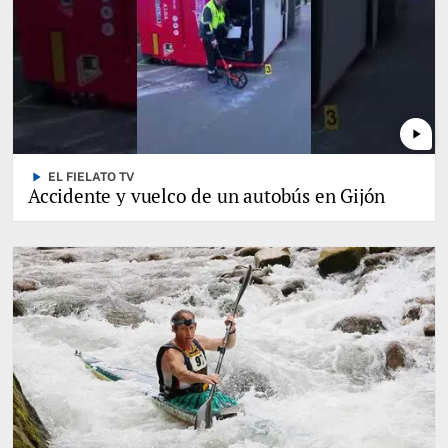
play_arrow
play_arrow
EL FIELATO TV
Accidente y vuelco de un autobús en Gijón