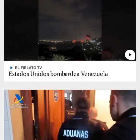
play_arrow
play_arrow
EL FIELATO TV
Estados Unidos bombardea Venezuela