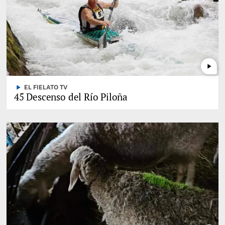
play_arrow
play_arrow
EL FIELATO TV
45 Descenso del Río Piloña