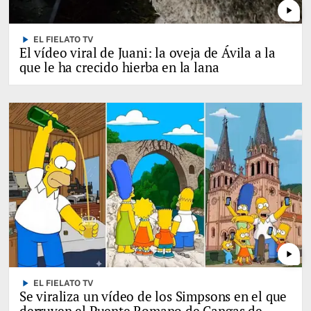
play_arrow
play_arrow
EL FIELATO TV
El vídeo viral de Juani: la oveja de Ávila a la
que le ha crecido hierba en la lana
play_arrow
play_arrow
EL FIELATO TV
Se viraliza un vídeo de los Simpsons en el que
derruyen el Puente Romano de Cangas de