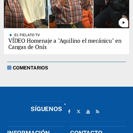
play_arrow
play_arrow
EL FIELATO TV
VÍDEO Homenaje a "Aquilino el mecánicu" en
Cangas de Onís
COMENTARIOS
SÍGUENOS