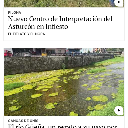
play_arrow
PILOÑA
Nuevo Centro de Interpretación del
Asturcón en Infiesto
EL FIELATO Y EL NORA
play_arrow
CANGAS DE ONÍS
El río Güeña, un regato a su paso por