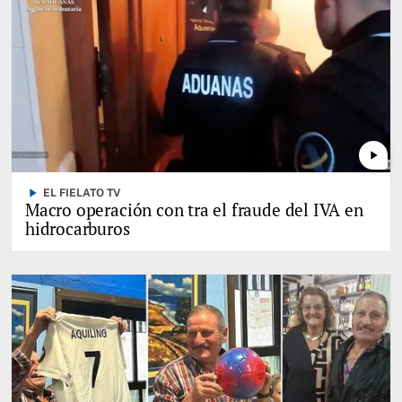
play_arrow
play_arrow
EL FIELATO TV
Macro operación con tra el fraude del IVA en
hidrocarburos