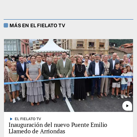
MÁS EN EL FIELATO TV
play_arrow
play_arrow
EL FIELATO TV
Inauguración del nuevo Puente Emilio
Llamedo de Arriondas