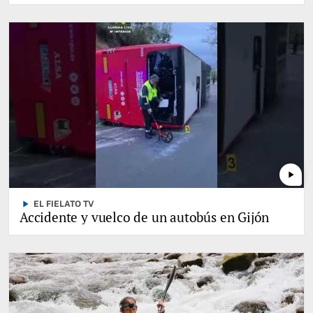
play_arrow
play_arrow
EL FIELATO TV
Accidente y vuelco de un autobús en Gijón