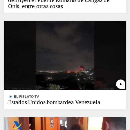
Onís, entre otras cosas
play_arrow
play_arrow
EL FIELATO TV
Estados Unidos bombardea Venezuela