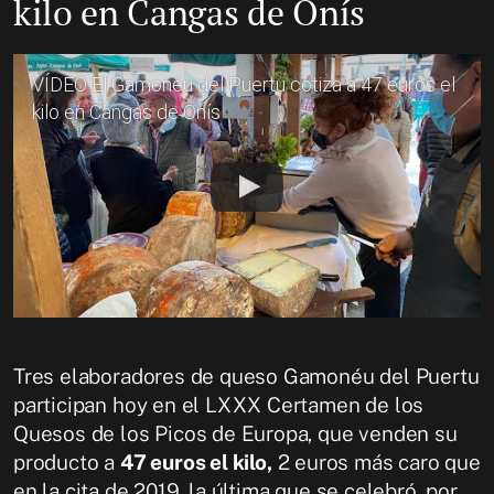
kilo en Cangas de Onís
VÍDEO El Gamonéu del Puertu cotiza a 47 euros el
kilo en Cangas de Onís
Tres elaboradores de queso Gamonéu del Puertu
participan hoy en el LXXX Certamen de los
Quesos de los Picos de Europa, que venden su
producto a
47 euros el kilo,
2 euros más caro que
en la cita de 2019, la última que se celebró, por