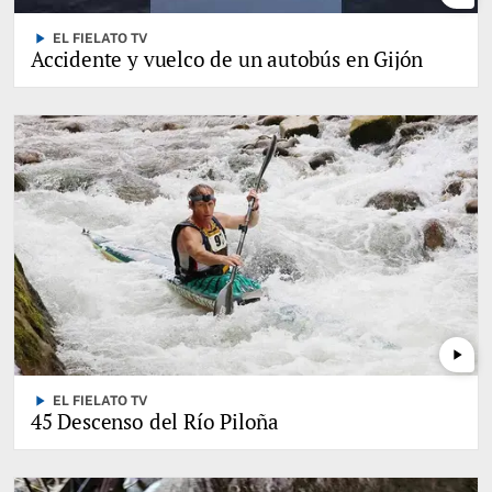
play_arrow
EL FIELATO TV
Accidente y vuelco de un autobús en Gijón
play_arrow
play_arrow
EL FIELATO TV
45 Descenso del Río Piloña