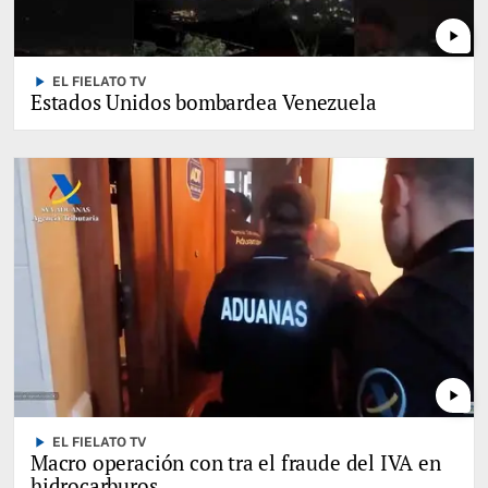
play_arrow
play_arrow
EL FIELATO TV
Estados Unidos bombardea Venezuela
play_arrow
play_arrow
EL FIELATO TV
Macro operación con tra el fraude del IVA en
hidrocarburos