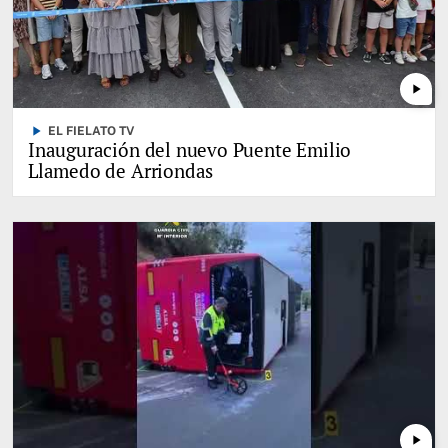
play_arrow
play_arrow
EL FIELATO TV
Inauguración del nuevo Puente Emilio
Llamedo de Arriondas
play_arrow