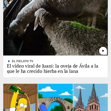
play_arrow
play_arrow
EL FIELATO TV
El vídeo viral de Juani: la oveja de Ávila a la
que le ha crecido hierba en la lana