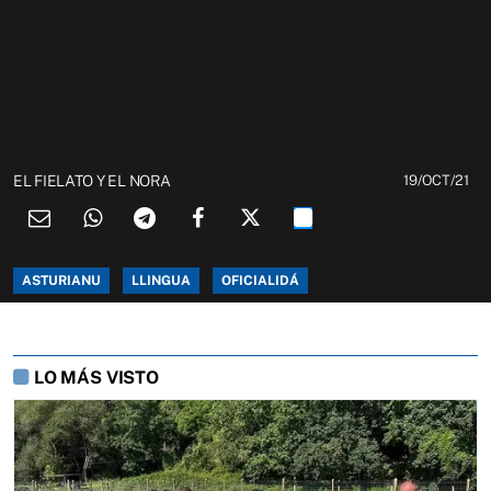
EL FIELATO Y EL NORA
19/OCT/21
ASTURIANU
LLINGUA
OFICIALIDÁ
LO MÁS VISTO