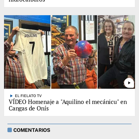
play_arrow
play_arrow
EL FIELATO TV
VÍDEO Homenaje a "Aquilino el mecánicu" en
Cangas de Onís
COMENTARIOS