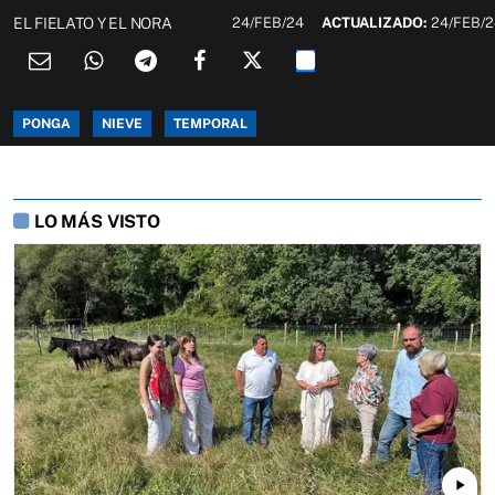
EL FIELATO Y EL NORA
24/FEB/24
ACTUALIZADO:
24/FEB/
PONGA
NIEVE
TEMPORAL
LO MÁS VISTO
play_arrow