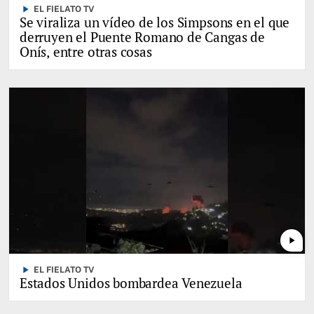
play_arrow
EL FIELATO TV
Se viraliza un vídeo de los Simpsons en el que
derruyen el Puente Romano de Cangas de
Onís, entre otras cosas
play_arrow
play_arrow
EL FIELATO TV
Estados Unidos bombardea Venezuela