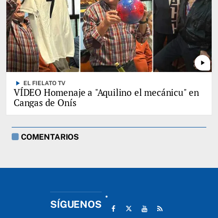
play_arrow
play_arrow
EL FIELATO TV
VÍDEO Homenaje a "Aquilino el mecánicu" en
Cangas de Onís
COMENTARIOS
SÍGUENOS