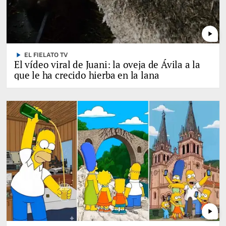
play_arrow
play_arrow
EL FIELATO TV
El vídeo viral de Juani: la oveja de Ávila a la
que le ha crecido hierba en la lana
play_arrow