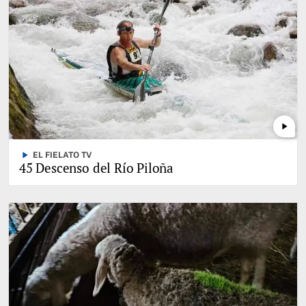
play_arrow
play_arrow
EL FIELATO TV
45 Descenso del Río Piloña