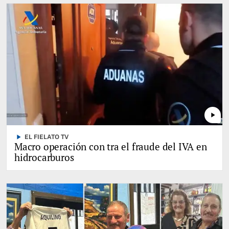
play_arrow
play_arrow
EL FIELATO TV
Macro operación con tra el fraude del IVA en
hidrocarburos