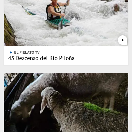
play_arrow
play_arrow
EL FIELATO TV
45 Descenso del Río Piloña