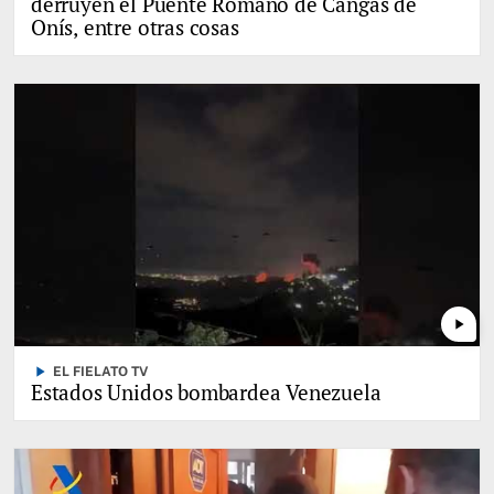
derruyen el Puente Romano de Cangas de
Onís, entre otras cosas
play_arrow
play_arrow
EL FIELATO TV
Estados Unidos bombardea Venezuela