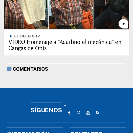
play_arrow
play_arrow
EL FIELATO TV
VÍDEO Homenaje a "Aquilino el mecánicu" en
Cangas de Onís
COMENTARIOS
SÍGUENOS