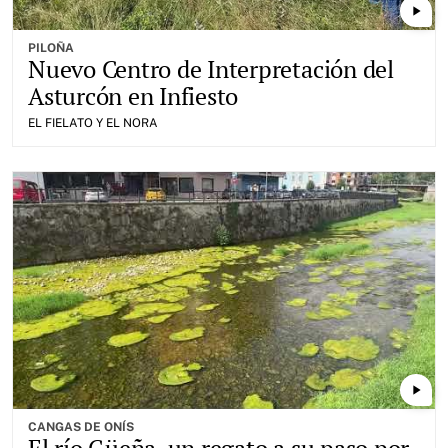
play_arrow
PILOÑA
Nuevo Centro de Interpretación del
Asturcón en Infiesto
EL FIELATO Y EL NORA
play_arrow
CANGAS DE ONÍS