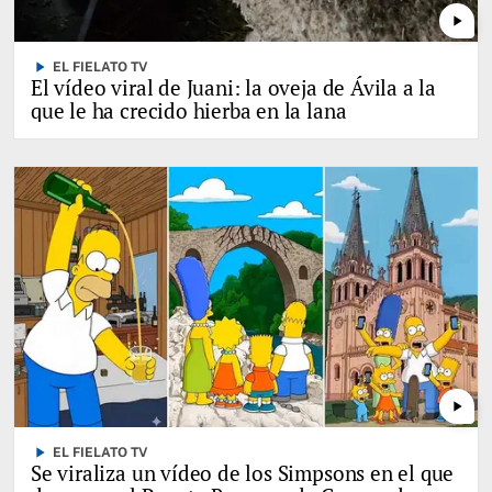
play_arrow
play_arrow
EL FIELATO TV
El vídeo viral de Juani: la oveja de Ávila a la
que le ha crecido hierba en la lana
play_arrow
play_arrow
EL FIELATO TV
Se viraliza un vídeo de los Simpsons en el que