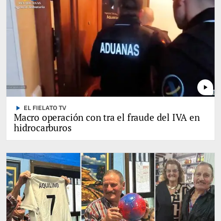
play_arrow
play_arrow
EL FIELATO TV
Macro operación con tra el fraude del IVA en
hidrocarburos