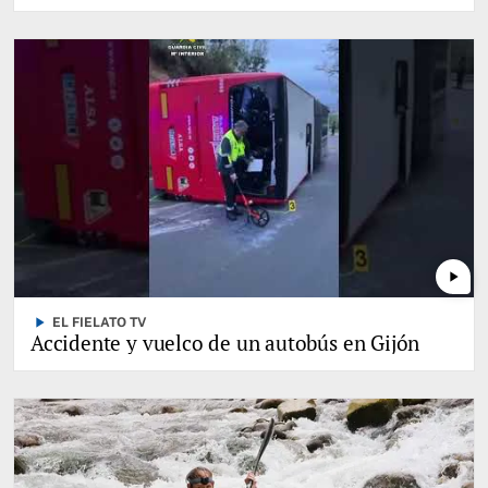
play_arrow
play_arrow
EL FIELATO TV
Accidente y vuelco de un autobús en Gijón