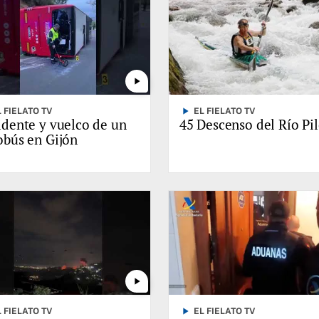
play_arrow
play_arrow
L FIELATO TV
EL FIELATO TV
idente y vuelco de un
45 Descenso del Río Pi
bús en Gijón
play_arrow
play_arrow
L FIELATO TV
EL FIELATO TV