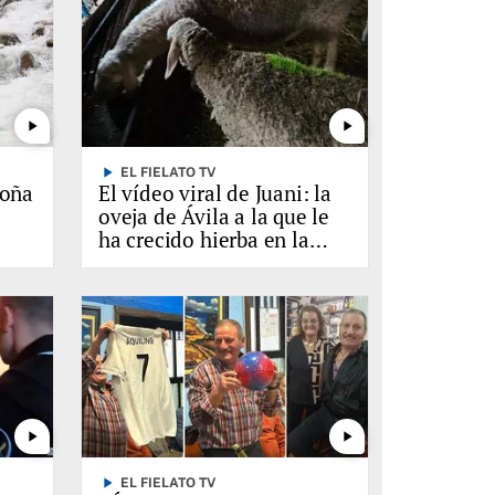
play_arrow
play_arrow
play_arrow
EL FIELATO TV
loña
El vídeo viral de Juani: la
oveja de Ávila a la que le
ha crecido hierba en la
lana
play_arrow
play_arrow
play_arrow
EL FIELATO TV