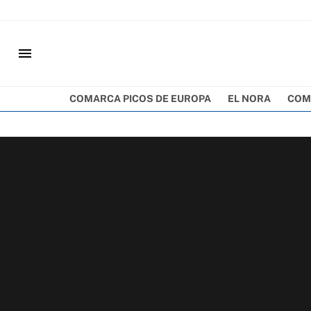
menu
COMARCA PICOS DE EUROPA
EL NORA
COM