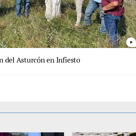
play_arrow
 del Asturcón en Infiesto