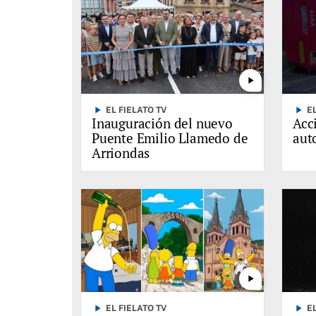
play_arrow
play_arrow
play_arrow
EL FIELATO TV
E
Inauguración del nuevo
Acc
Puente Emilio Llamedo de
auto
Arriondas
play_arrow
play_arrow
play_arrow
EL FIELATO TV
E