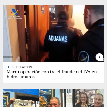
play_arrow
play_arrow
EL FIELATO TV
Macro operación con tra el fraude del IVA en
hidrocarburos