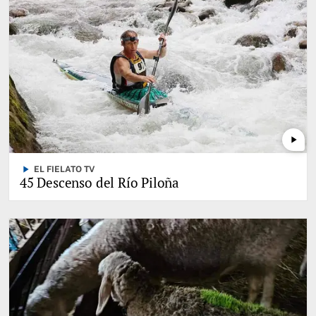
play_arrow
play_arrow
EL FIELATO TV
45 Descenso del Río Piloña