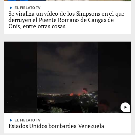
play_arrow
EL FIELATO TV
Se viraliza un vídeo de los Simpsons en el que
derruyen el Puente Romano de Cangas de
Onís, entre otras cosas
play_arrow
play_arrow
EL FIELATO TV
Estados Unidos bombardea Venezuela