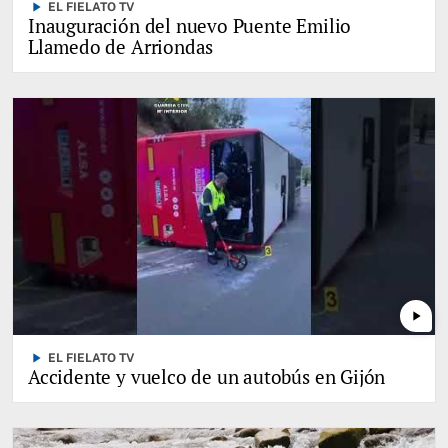
play_arrow
EL FIELATO TV
Inauguración del nuevo Puente Emilio
Llamedo de Arriondas
play_arrow
play_arrow
EL FIELATO TV
Accidente y vuelco de un autobús en Gijón