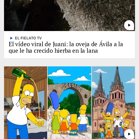
play_arrow
play_arrow
EL FIELATO TV
El vídeo viral de Juani: la oveja de Ávila a la
que le ha crecido hierba en la lana
play_arrow