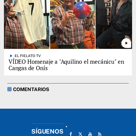
play_arrow
play_arrow
EL FIELATO TV
VÍDEO Homenaje a "Aquilino el mecánicu" en
Cangas de Onís
COMENTARIOS
SÍGUENOS