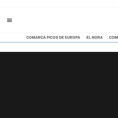
menu
COMARCA PICOS DE EUROPA
EL NORA
COM