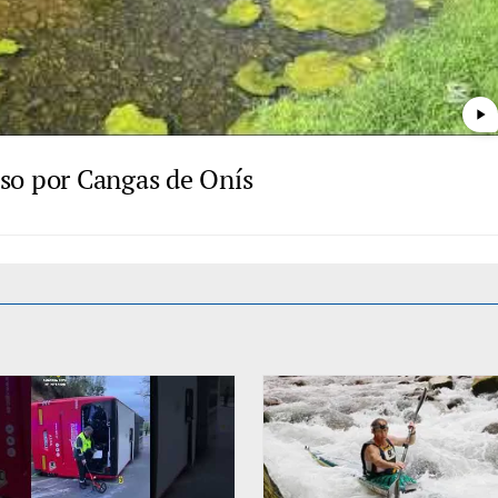
play_arrow
paso por Cangas de Onís