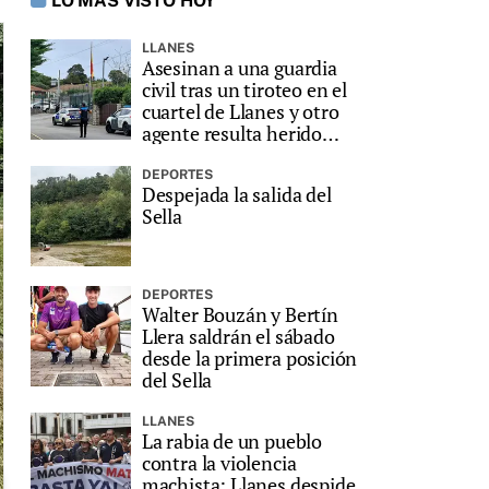
LO MÁS VISTO HOY
LLANES
Asesinan a una guardia
civil tras un tiroteo en el
cuartel de Llanes y otro
agente resulta herido
grave
DEPORTES
Despejada la salida del
Sella
DEPORTES
Walter Bouzán y Bertín
Llera saldrán el sábado
desde la primera posición
del Sella
LLANES
La rabia de un pueblo
contra la violencia
machista: Llanes despide