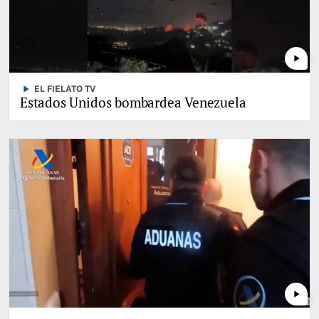
play_arrow
play_arrow
EL FIELATO TV
Estados Unidos bombardea Venezuela
play_arrow