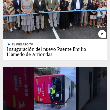
play_arrow
play_arrow
EL FIELATO TV
Inauguración del nuevo Puente Emilio
Llamedo de Arriondas