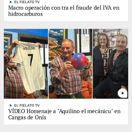
play_arrow
EL FIELATO TV
Macro operación con tra el fraude del IVA en
hidrocarburos
play_arrow
play_arrow
EL FIELATO TV
VÍDEO Homenaje a "Aquilino el mecánicu" en
Cangas de Onís