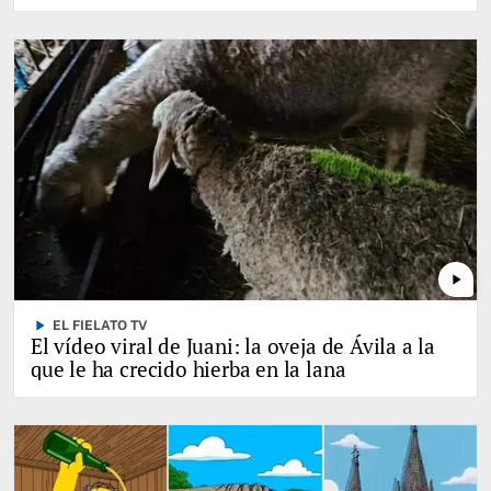
play_arrow
play_arrow
EL FIELATO TV
El vídeo viral de Juani: la oveja de Ávila a la
que le ha crecido hierba en la lana