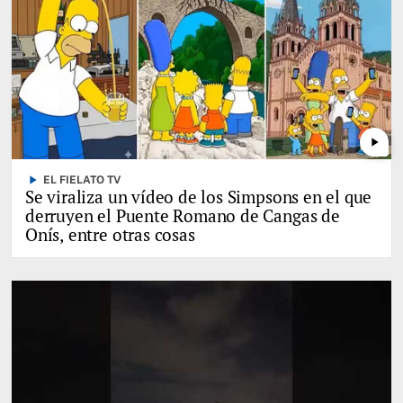
play_arrow
play_arrow
EL FIELATO TV
Se viraliza un vídeo de los Simpsons en el que
derruyen el Puente Romano de Cangas de
Onís, entre otras cosas