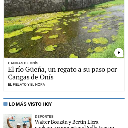
play_arrow
CANGAS DE ONÍS
El río Güeña, un regato a su paso por
Cangas de Onís
EL FIELATO Y EL NORA
LO MÁS VISTO HOY
DEPORTES
Walter Bouzán y Bertín Llera
vuelven a conquistar el Sella tras un