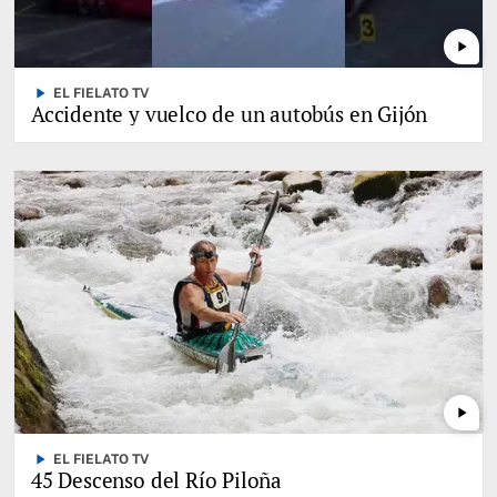
play_arrow
play_arrow
EL FIELATO TV
Accidente y vuelco de un autobús en Gijón
play_arrow
play_arrow
EL FIELATO TV
45 Descenso del Río Piloña