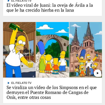
play_arrow
EL FIELATO TV
El vídeo viral de Juani: la oveja de Ávila a la
que le ha crecido hierba en la lana
play_arrow
play_arrow
EL FIELATO TV
Se viraliza un vídeo de los Simpsons en el que
derruyen el Puente Romano de Cangas de
Onís, entre otras cosas