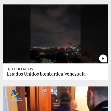
play_arrow
play_arrow
EL FIELATO TV
Estados Unidos bombardea Venezuela