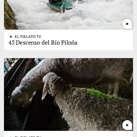
play_arrow
play_arrow
EL FIELATO TV
45 Descenso del Río Piloña
play_arrow