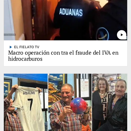
play_arrow
play_arrow
EL FIELATO TV
Macro operación con tra el fraude del IVA en
hidrocarburos