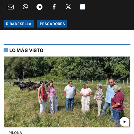
RIBADESELLA
PESCADORES
LO MÁS VISTO
play_arrow
PILOÑA