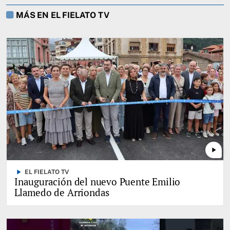
MÁS EN EL FIELATO TV
play_arrow
play_arrow
EL FIELATO TV
Inauguración del nuevo Puente Emilio
Llamedo de Arriondas