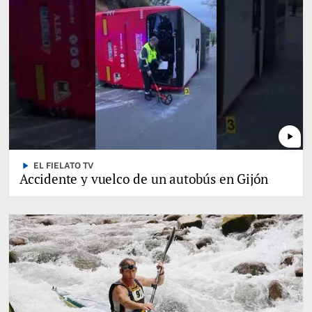
play_arrow
play_arrow
EL FIELATO TV
Accidente y vuelco de un autobús en Gijón