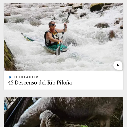
play_arrow
play_arrow
EL FIELATO TV
45 Descenso del Río Piloña