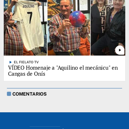
play_arrow
play_arrow
EL FIELATO TV
VÍDEO Homenaje a "Aquilino el mecánicu" en
Cangas de Onís
COMENTARIOS