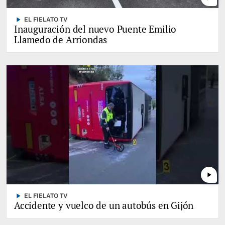
play_arrow
EL FIELATO TV
Inauguración del nuevo Puente Emilio
Llamedo de Arriondas
play_arrow
play_arrow
EL FIELATO TV
Accidente y vuelco de un autobús en Gijón