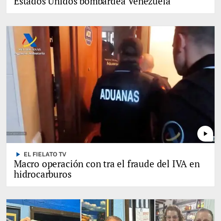
Estados Unidos bombardea Venezuela
play_arrow
play_arrow
EL FIELATO TV
Macro operación con tra el fraude del IVA en
hidrocarburos