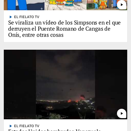
play_arrow
play_arrow
EL FIELATO TV
Se viraliza un vídeo de los Simpsons en el que
derruyen el Puente Romano de Cangas de
Onís, entre otras cosas
play_arrow
play_arrow
EL FIELATO TV