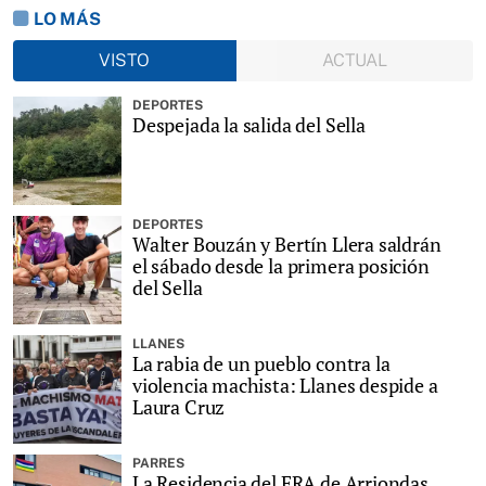
LO MÁS
VISTO
ACTUAL
DEPORTES
Despejada la salida del Sella
DEPORTES
Walter Bouzán y Bertín Llera saldrán
el sábado desde la primera posición
del Sella
LLANES
La rabia de un pueblo contra la
violencia machista: Llanes despide a
Laura Cruz
PARRES
La Residencia del ERA de Arriondas