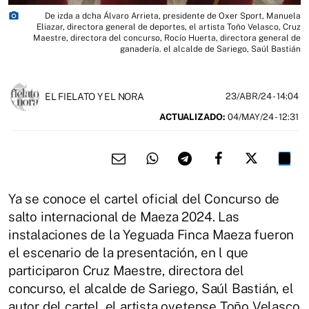
photo_camera
De izda a dcha Álvaro Arrieta, presidente de Oxer Sport, Manuela
Eliazar, directora general de deportes, el artista Toño Velasco, Cruz
Maestre, directora del concurso, Rocío Huerta, directora general de
ganadería. el alcalde de Sariego, Saúl Bastián
EL FIELATO Y EL NORA
23/ABR/24
- 14:04
ACTUALIZADO:
04/MAY/24 - 12:31
Ya se conoce el cartel oficial del Concurso de
salto internacional de Maeza 2024. Las
instalaciones de la Yeguada Finca Maeza fueron
el escenario de la presentación, en l que
participaron Cruz Maestre, directora del
concurso, el alcalde de Sariego, Saúl Bastián, el
autor del cartel, el artista ovetense Toño Velasco