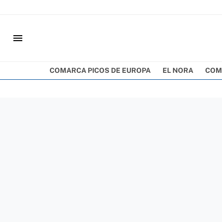
menu
COMARCA PICOS DE EUROPA
EL NORA
COM