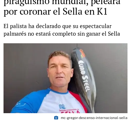
piragüismo mundial, peleará
por coronar el Sella en K1
El palista ha declarado que su espectacular
palmarés no estará completo sin ganar el Sella
photo_camera
mc-gregor-descenso-internacional-sella