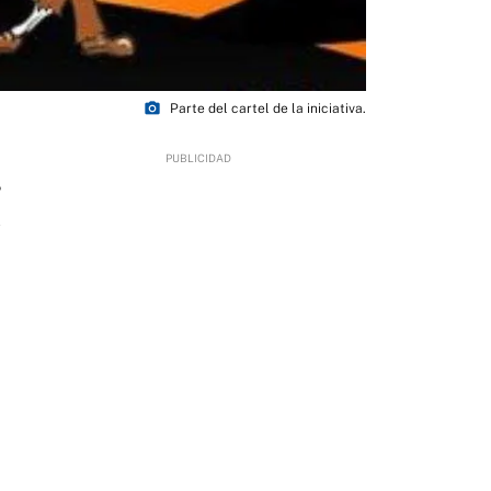
photo_camera
Parte del cartel de la iniciativa.
5