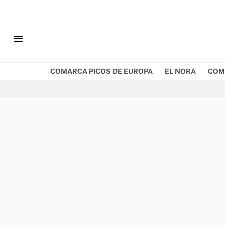
menu
COMARCA PICOS DE EUROPA
EL NORA
COM