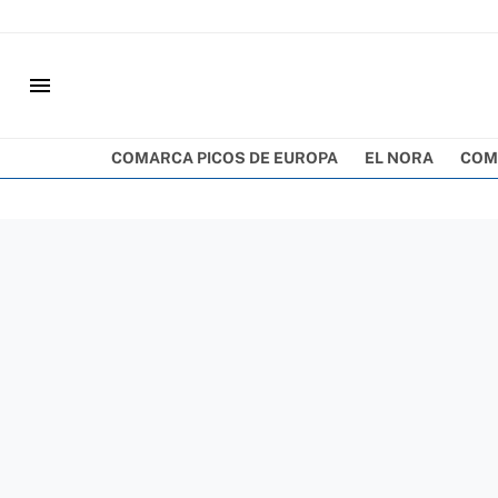
menu
COMARCA PICOS DE EUROPA
EL NORA
COM