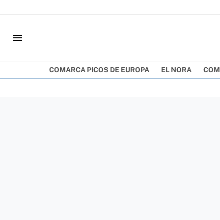
menu
COMARCA PICOS DE EUROPA
EL NORA
COM