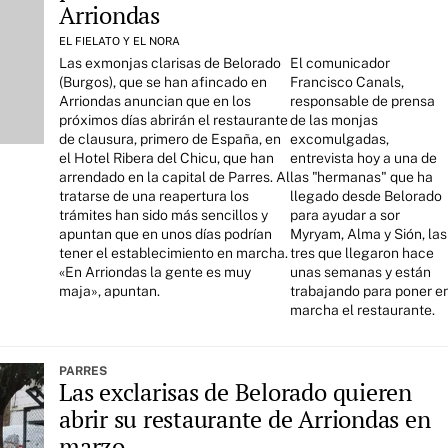
Arriondas
EL FIELATO Y EL NORA
Las exmonjas clarisas de Belorado
El comunicador
(Burgos), que se han afincado en
Francisco Canals,
Arriondas anuncian que en los
responsable de prensa
próximos días abrirán el restaurante
de las monjas
de clausura, primero de España, en
excomulgadas,
el Hotel Ribera del Chicu, que han
entrevista hoy a una de
arrendado en la capital de Parres. Al
las "hermanas" que ha
tratarse de una reapertura los
llegado desde Belorado
trámites han sido más sencillos y
para ayudar a sor
apuntan que en unos días podrían
Myryam, Alma y Sión, las
tener el establecimiento en marcha.
tres que llegaron hace
«En Arriondas la gente es muy
unas semanas y están
maja», apuntan.
trabajando para poner e
marcha el restaurante.
PARRES
Las exclarisas de Belorado quieren
abrir su restaurante de Arriondas en
marzo