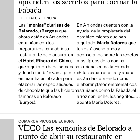
aprenden los secretos para cocinar la
Fabada
EL FIELATO Y EL NORA
Las
"monjas" clarisas de
En Arriondas cuentan con la
Belorado, (Burgos)
que
ayuda de la propietaria del
ahora están en Arriondas,
establecimiento que han
continúan con los
alquilado,
María Dolores
, que
preparativos para abrir su
les está asesorando y
restaurante de clausura, en
aconsejando sobre las recetas
el
Hotel Ribera del Chicu,
más típicas de la cocina
que alquilaron hace semanas
asturiana, como la Fabada.
y donde también van a poner
«Ellas saben cocinar y ahora
en marcha un obrador para
están descubriendo como
elaborar las especialidades
elaborar platos emblemáticos
de chocolate que las hicieron
asturianos como la Fabada, el
famosas en Belorado
arroz con leche, los negritos...»,
(Burgos).
apunta María Dolores.
COMARCA PICOS DE EUROPA
VÍDEO Las exmonjas de Belorado a
punto de abrir su restaurante en