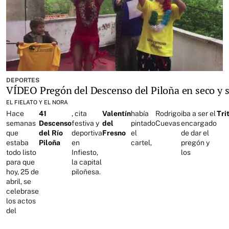
DEPORTES
VÍDEO Pregón del Descenso del Piloña en seco y s
EL FIELATO Y EL NORA
Hace
41
, cita
Valentín
había
Rodrigo
iba a ser el
Tri
semanas
Descenso
festiva y
del
pintado
Cuevas
encargado
que
del Río
deportiva
Fresno
el
de dar el
estaba
Piloña
en
cartel,
pregón y
todo listo
Infiesto,
los
para que
la capital
hoy, 25 de
piloñesa.
abril, se
celebrase
los actos
del