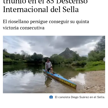
triunfo en el 85 Descenso
Internacional del Sella
El riosellano persigue conseguir su quinta
victoria consecutiva
photo_camera
El canoísta Diego Suárez en el Sella.