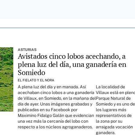
ASTURIAS
Avistados cinco lobos acechando, a
plena luz del día, una ganadería en
Somiedo
EL FIELATO Y EL NORA
A plena luz del día y en manada. Así
La localidad de
acechaban cinco lobos a una ganadería
Villaux está en plen
de Villaux, en Somiedo, en la mañana del
Parque Natural de
día de ayer. Unas imágenes grabadas y
Somiedo y es uno d
publicadas en su Facebook por
los lugares más
Maximino Fidalgo Galán
que evidencian
representativos de
una vez más la cercanía del lobo con
la zona por su
respecto a los núcleos agroganaderos.
arraigada vocación
ganadera.