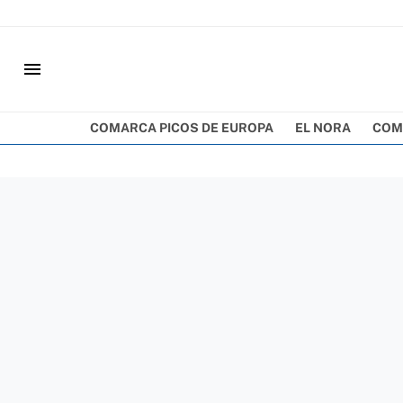
menu
COMARCA PICOS DE EUROPA
EL NORA
COM