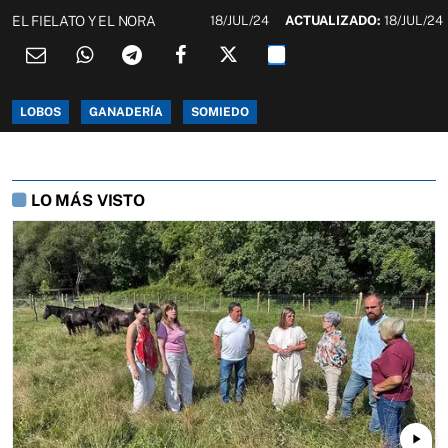
EL FIELATO Y EL NORA
18/JUL/24
ACTUALIZADO:
18/JUL/24
LOBOS
GANADERÍA
SOMIEDO
LO MÁS VISTO
play_arrow