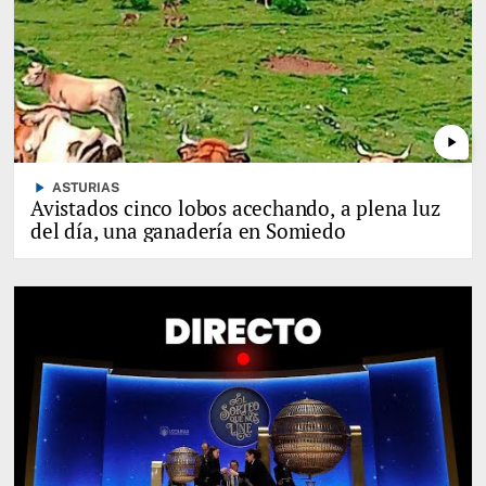
play_arrow
play_arrow
ASTURIAS
Avistados cinco lobos acechando, a plena luz
del día, una ganadería en Somiedo