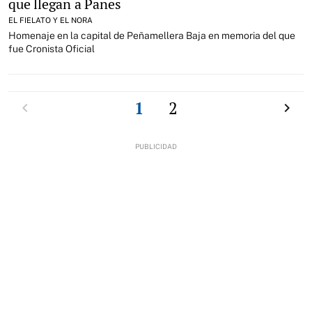
que llegan a Panes
EL FIELATO Y EL NORA
Homenaje en la capital de Peñamellera Baja en memoria del que
fue Cronista Oficial
Anterior
1
2
Siguien