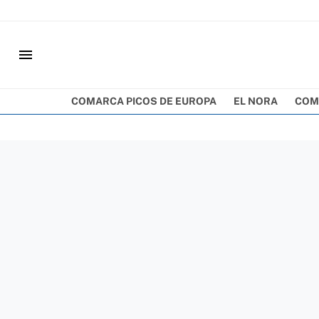
menu
COMARCA PICOS DE EUROPA
EL NORA
COM