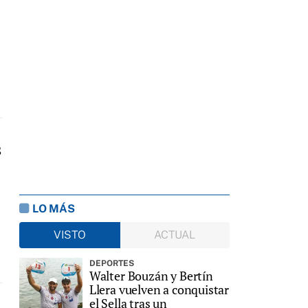
d
s
LO MÁS
VISTO
ACTUAL
DEPORTES
Walter Bouzán y Bertín
Llera vuelven a conquistar
el Sella tras un