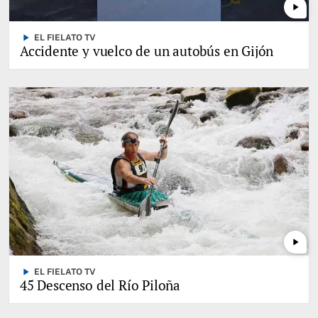
play_arrow
play_arrow
EL FIELATO TV
Accidente y vuelco de un autobús en Gijón
play_arrow
play_arrow
EL FIELATO TV
45 Descenso del Río Piloña