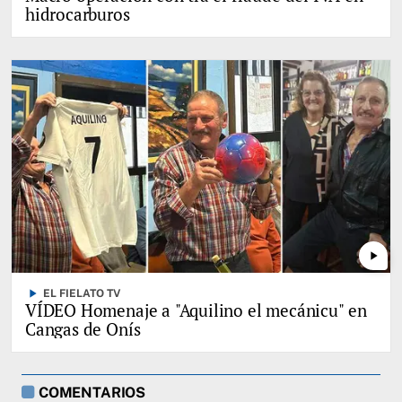
hidrocarburos
play_arrow
play_arrow
EL FIELATO TV
VÍDEO Homenaje a "Aquilino el mecánicu" en
Cangas de Onís
COMENTARIOS