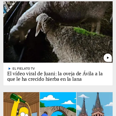
play_arrow
play_arrow
EL FIELATO TV
El vídeo viral de Juani: la oveja de Ávila a la
que le ha crecido hierba en la lana