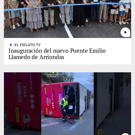
play_arrow
play_arrow
EL FIELATO TV
Inauguración del nuevo Puente Emilio
Llamedo de Arriondas