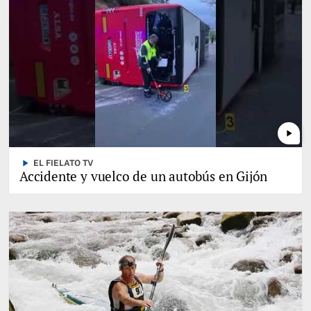
play_arrow
play_arrow
EL FIELATO TV
Accidente y vuelco de un autobús en Gijón