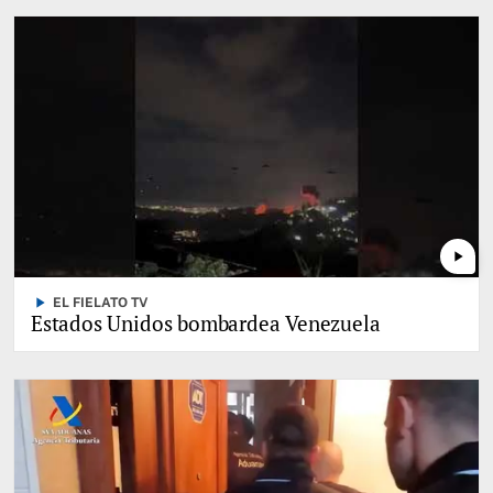
play_arrow
play_arrow
EL FIELATO TV
Estados Unidos bombardea Venezuela