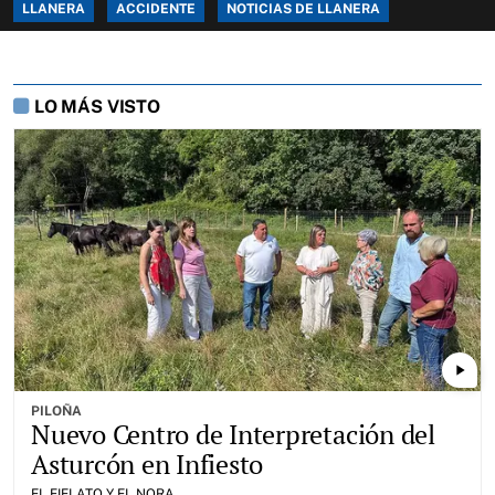
LLANERA
ACCIDENTE
NOTICIAS DE LLANERA
LO MÁS VISTO
play_arrow
PILOÑA
Nuevo Centro de Interpretación del
Asturcón en Infiesto
EL FIELATO Y EL NORA