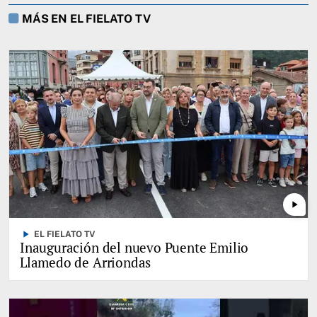
MÁS EN EL FIELATO TV
play_arrow
play_arrow
EL FIELATO TV
Inauguración del nuevo Puente Emilio
Llamedo de Arriondas