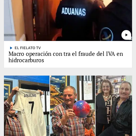
play_arrow
play_arrow
EL FIELATO TV
Macro operación con tra el fraude del IVA en
hidrocarburos