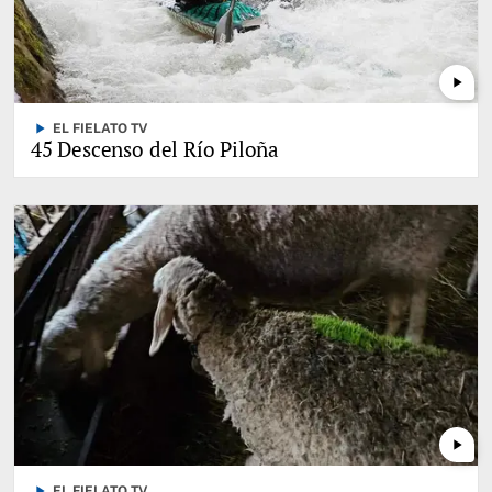
play_arrow
play_arrow
EL FIELATO TV
45 Descenso del Río Piloña
play_arrow
play_arrow
EL FIELATO TV