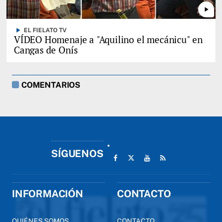
play_arrow
play_arrow
EL FIELATO TV
VÍDEO Homenaje a "Aquilino el mecánicu" en
Cangas de Onís
COMENTARIOS
SÍGUENOS
INFORMACIÓN
CONTACTO
QUIÉNES SOMOS
CONTACTO