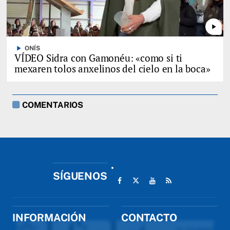
play_arrow
play_arrow
ONÍS
VÍDEO Sidra con Gamonéu: «como si ti
mexaren tolos anxelinos del cielo en la boca»
COMENTARIOS
SÍGUENOS
INFORMACIÓN
CONTACTO