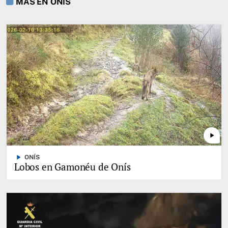
MÁS EN ONÍS
play_arrow
play_arrow
ONÍS
Lobos en Gamonéu de Onís