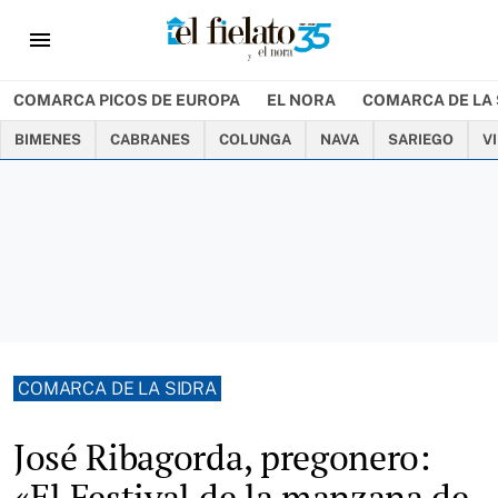
menu
COMARCA PICOS DE EUROPA
EL NORA
COMARCA DE LA 
BIMENES
CABRANES
COLUNGA
NAVA
SARIEGO
V
COMARCA DE LA SIDRA
José Ribagorda, pregonero:
«El Festival de la manzana de