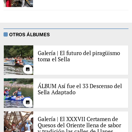
OTROS ÁLBUMES
Galería | El futuro del piragüismo
toma el Sella
photo
ÁLBUM Así fue el 33 Descenso del
Sella Adaptado
photo
Galería | El XXXVII Certamen de
Quesos del Oriente llena de sabor
y tradición las calles de Llanes