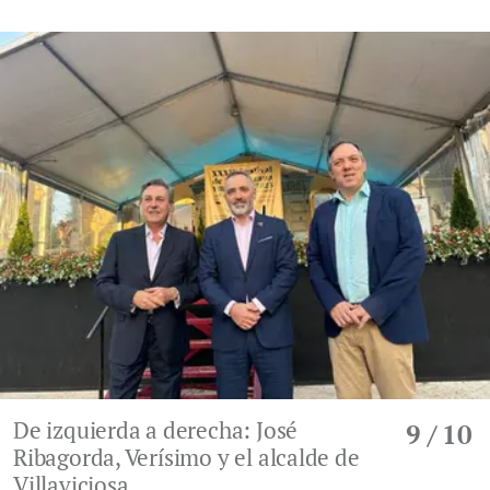
De izquierda a derecha: José
9
/ 10
Ribagorda, Verísimo y el alcalde de
Villaviciosa.