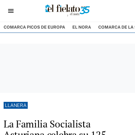
menu
COMARCA PICOS DE EUROPA
EL NORA
COMARCA DE LA 
LLANERA
La Familia Socialista
Asturiana celebra su 125