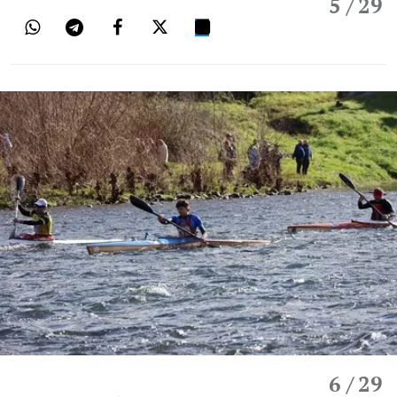
5
/ 29
6
/ 29