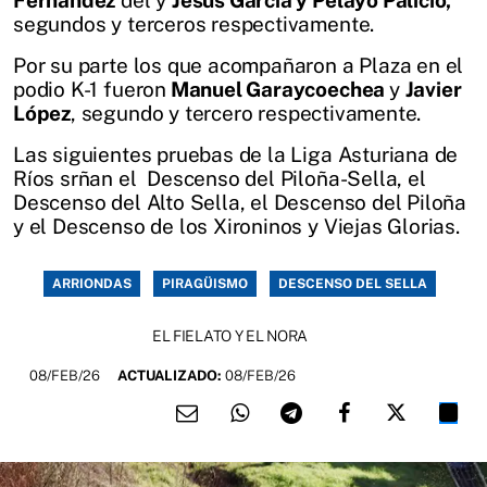
Fernández
del y
Jesús García y Pelayo Palicio,
segundos y terceros respectivamente.
Por su parte los que acompañaron a Plaza en el
podio K-1 fueron
Manuel Garaycoechea
y
Javier
López
, segundo y tercero respectivamente.
Las siguientes pruebas de la Liga Asturiana de
Ríos srñan el Descenso del Piloña-Sella, el
Descenso del Alto Sella, el Descenso del Piloña
y el Descenso de los Xironinos y Viejas Glorias.
ARRIONDAS
PIRAGÜISMO
DESCENSO DEL SELLA
EL FIELATO Y EL NORA
08/FEB/26
ACTUALIZADO:
08/FEB/26