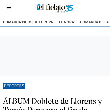
menu
COMARCA PICOS DE EUROPA
EL NORA
COMARCA DE LA 
DEPORTES
ÁLBUM Doblete de Llorens y
Tomás Peruyero el fin de