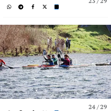
23
/ 29
24
/ 29