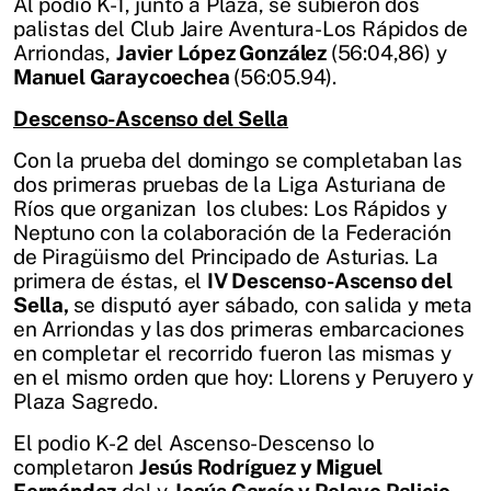
Al podio K-1, junto a Plaza, se subieron dos
palistas del Club Jaire Aventura-Los Rápidos de
Arriondas,
Javier López González
(56:04,86) y
Manuel Garaycoechea
(56:05.94).
Descenso-Ascenso del Sella
Con la prueba del domingo se completaban las
dos primeras pruebas de la Liga Asturiana de
Ríos que organizan los clubes: Los Rápidos y
Neptuno con la colaboración de la Federación
de Piragüismo del Principado de Asturias. La
primera de éstas, el
IV Descenso-Ascenso del
Sella,
se disputó ayer sábado, con salida y meta
en Arriondas y las dos primeras embarcaciones
en completar el recorrido fueron las mismas y
en el mismo orden que hoy: Llorens y Peruyero y
Plaza Sagredo.
El podio K-2 del Ascenso-Descenso lo
completaron
Jesús Rodríguez y Miguel