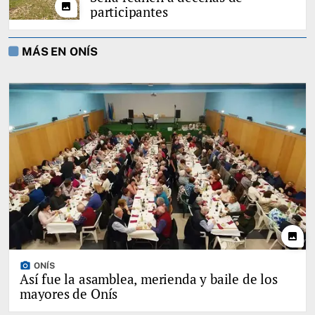
photo
participantes
MÁS EN ONÍS
photo
photo_camera
ONÍS
Así fue la asamblea, merienda y baile de los
mayores de Onís