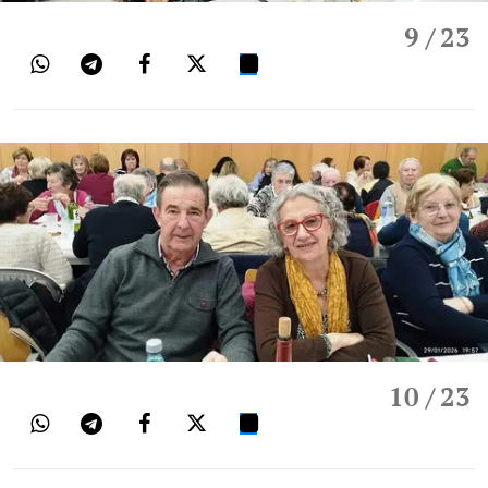
9
/ 23
10
/ 23