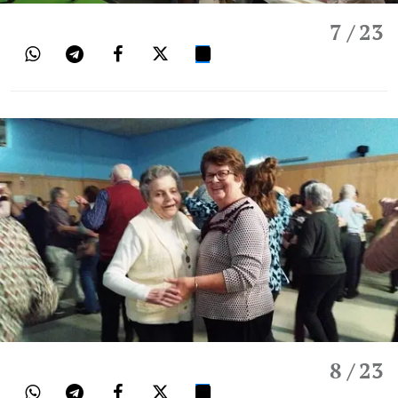
7
/ 23
8
/ 23