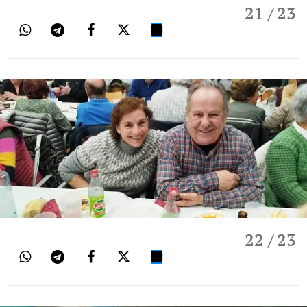
21
/ 23
22
/ 23