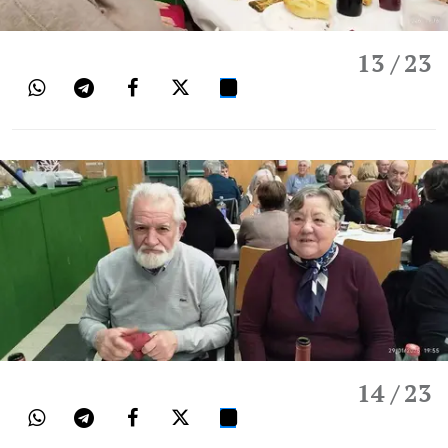
13
/ 23
14
/ 23