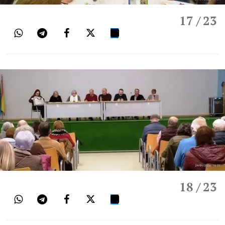
17
/ 23
18
/ 23