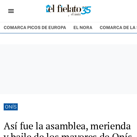
menu
COMARCA PICOS DE EUROPA
EL NORA
COMARCA DE LA 
ONÍS
Así fue la asamblea, merienda
y baile de los mayores de Onís