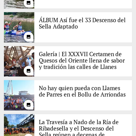
photo
ÁLBUM Así fue el 33 Descenso del
Sella Adaptado
photo
Galería | El XXXVII Certamen de
Quesos del Oriente llena de sabor
y tradición las calles de Llanes
photo
No hay quien pueda con Llames
de Parres en el Bollu de Arriondas
photo
La Travesía a Nado de la Ría de
Ribadesella y el Descenso del
Sella reúnen a decenas de