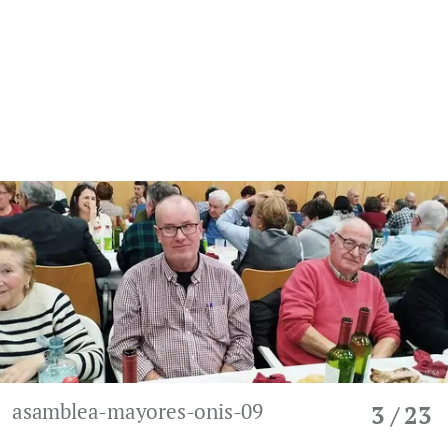
asamblea-mayores-onis-09
3
/ 23