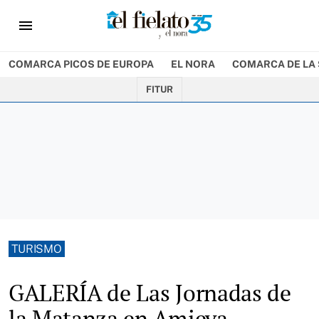
menu
COMARCA PICOS DE EUROPA
EL NORA
COMARCA DE LA 
FITUR
TURISMO
GALERÍA de Las Jornadas de
la Matanza en Amieva