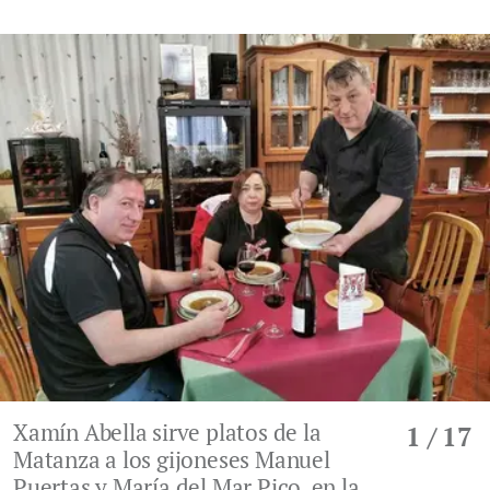
Xamín Abella sirve platos de la
1
/ 17
Matanza a los gijoneses Manuel
Puertas y María del Mar Pico, en la