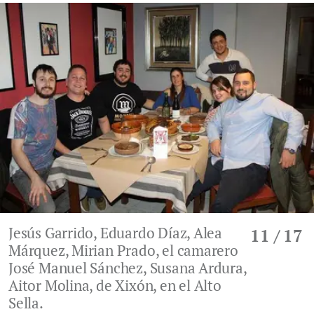
Jesús Garrido, Eduardo Díaz, Alea
11
/ 17
Márquez, Mirian Prado, el camarero
José Manuel Sánchez, Susana Ardura,
Aitor Molina, de Xixón, en el Alto
Sella.