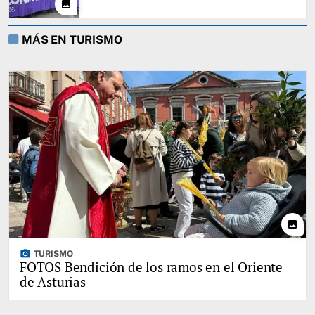
photo
MÁS EN TURISMO
photo
photo_camera
TURISMO
FOTOS Bendición de los ramos en el Oriente
de Asturias