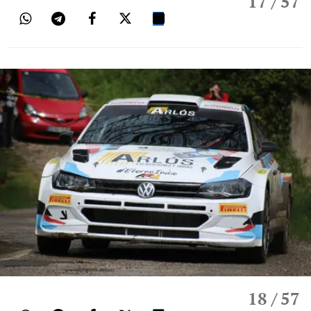
17
/ 57
18
/ 57