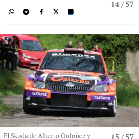
14
/ 57
El Skoda de Alberto Ordoñez y
15
/ 57