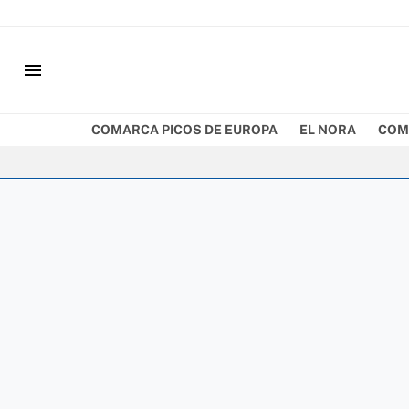
menu
COMARCA PICOS DE EUROPA
EL NORA
COM