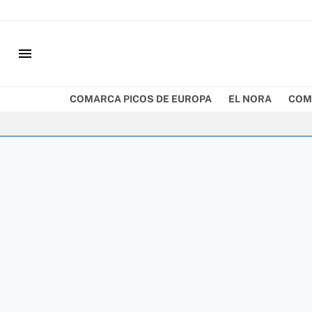
menu
COMARCA PICOS DE EUROPA
EL NORA
COM