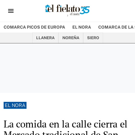
menu
COMARCA PICOS DE EUROPA
EL NORA
COMARCA DE LA 
LLANERA
NOREÑA
SIERO
EL NORA
La comida en la calle cierra el
Mercado tradicional de San