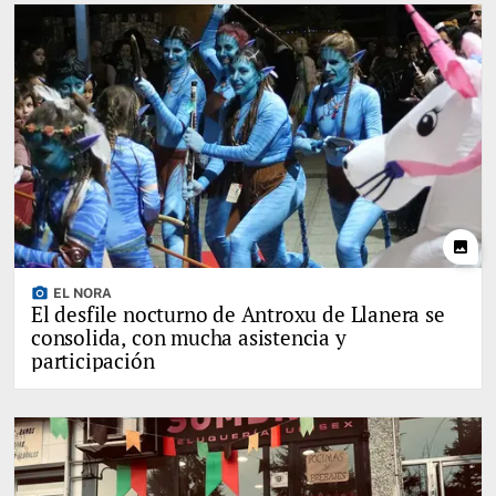
photo
photo_camera
EL NORA
El desfile nocturno de Antroxu de Llanera se
consolida, con mucha asistencia y
participación