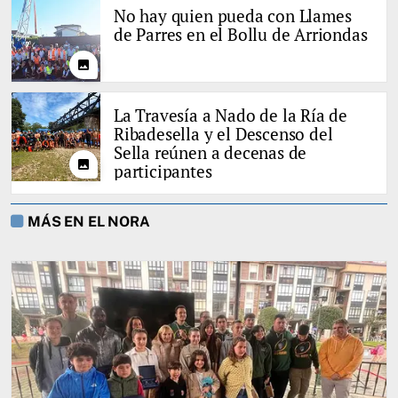
No hay quien pueda con Llames
de Parres en el Bollu de Arriondas
photo
La Travesía a Nado de la Ría de
Ribadesella y el Descenso del
Sella reúnen a decenas de
photo
participantes
MÁS EN EL NORA