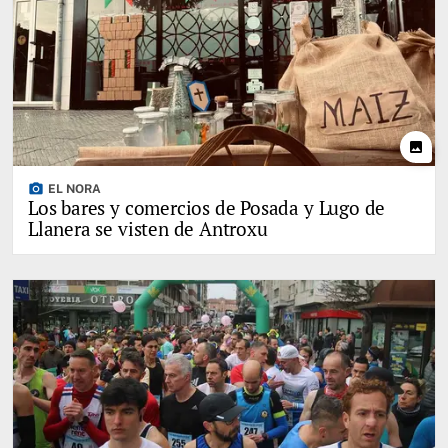
photo
photo_camera
EL NORA
Los bares y comercios de Posada y Lugo de
Llanera se visten de Antroxu