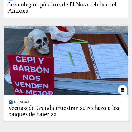
Los colegios públicos de El Nora celebran el
Antroxu
photo
photo_camera
EL NORA
Vecinos de Granda muestran su rechazo a los
parques de baterías