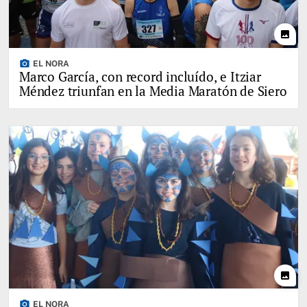
photo
photo_camera
EL NORA
Marco García, con record incluído, e Itziar
Méndez triunfan en la Media Maratón de Siero
photo
photo_camera
EL NORA