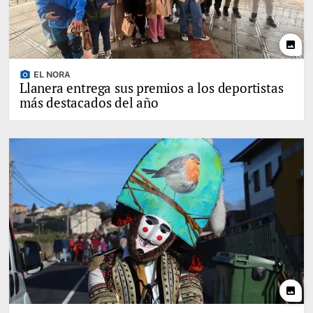
photo
photo_camera
EL NORA
Llanera entrega sus premios a los deportistas
más destacados del año
photo