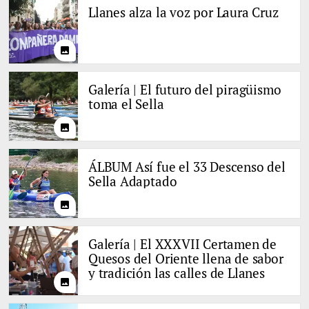
Llanes alza la voz por Laura Cruz
photo
Galería | El futuro del piragüismo
toma el Sella
photo
ÁLBUM Así fue el 33 Descenso del
Sella Adaptado
photo
Galería | El XXXVII Certamen de
Quesos del Oriente llena de sabor
y tradición las calles de Llanes
photo