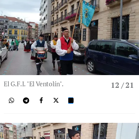
El G.F.I. "El Ventolín".
12
/ 21