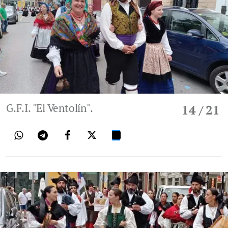
G.F.I. "El Ventolín".
14
/ 21