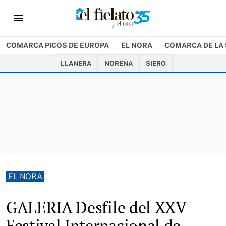
menu
COMARCA PICOS DE EUROPA
EL NORA
COMARCA DE LA 
LLANERA
NOREÑA
SIERO
EL NORA
GALERIA Desfile del XXV
Festival Internacional de