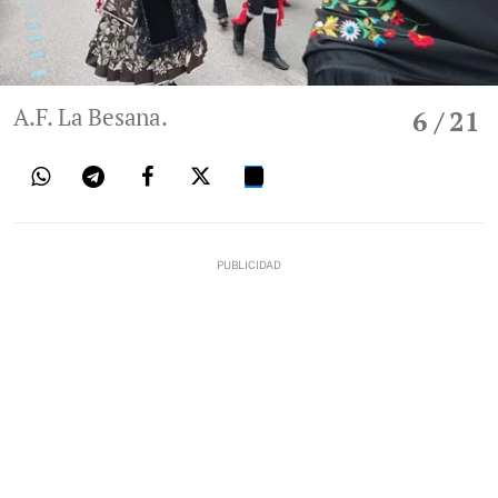
A.F. La Besana.
6
/ 21