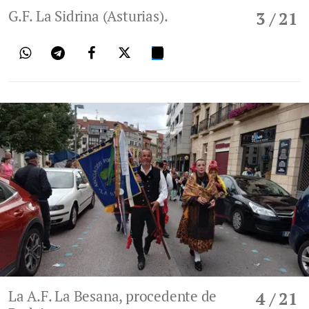
G.F. La Sidrina (Asturias).
3
/ 21
La A.F. La Besana, procedente de
4
/ 21